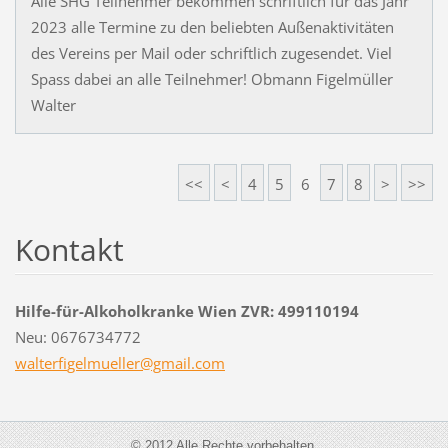
Alle SHG Teilnehmer bekommen schriftlich für das Jahr
2023 alle Termine zu den beliebten Außenaktivitäten
des Vereins per Mail oder schriftlich zugesendet. Viel
Spass dabei an alle Teilnehmer! Obmann Figelmüller
Walter
<<
<
4
5
6
7
8
>
>>
Kontakt
Hilfe-für-Alkoholkranke Wien ZVR: 499110194
Neu: 0676734772
walterfi
gelmuell
er@gmail
.com
© 2012 Alle Rechte vorbehalten.