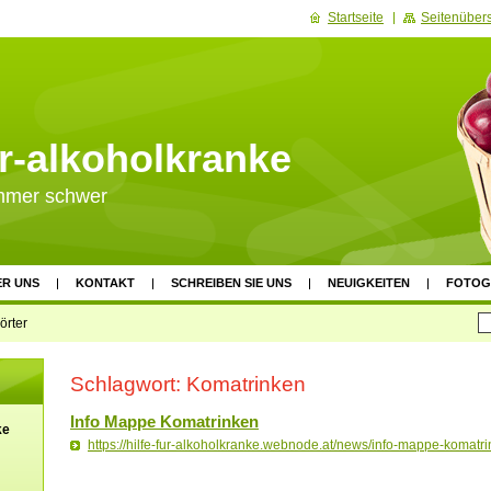
Startseite
Seitenübers
ür-alkoholkranke
immer schwer
ER UNS
KONTAKT
SCHREIBEN SIE UNS
NEUIGKEITEN
FOTOG
NDENKONTO
örter
Schlagwort: Komatrinken
Info Mappe Komatrinken
ke
https://hilfe-fur-alkoholkranke.webnode.at/news/info-mappe-komatri