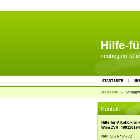
Hilfe-f
neubeginn ist 
STARTSEITE
ÜB
ARTIKEL
SPE
Startseite
Schlagw
Kontakt
Hilfe-für-Alkoholkran
Wien ZVR: 499110194
Neu: 0676734772