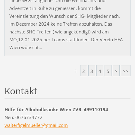
Liebe SHG- Mitglieder Um die Weihnachts-und
Adventzeit in Ruhe zu geniessen, kommt die
Vereinsleitung den Wunsch der SHG- Mitglieder nach,
im Dezember 2024 keine Treffen abzuhalten. Das
nächste SHG Treffen ( wie angekündigt) wird am
MO,12.01.2025 per Teams stattfinden. Der Verein HFA
Wien wünscht...
1
2
3
4
5
>
>>
Kontakt
Hilfe-für-Alkoholkranke Wien ZVR: 499110194
Neu: 0676734772
walterfi
gelmuell
er@gmail
.com