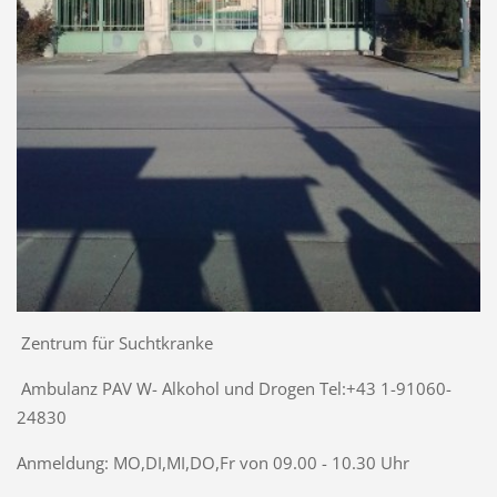
Zentrum für Suchtkranke
Ambulanz PAV W- Alkohol und Drogen Tel:+43 1-91060-
24830
Anmeldung: MO,DI,MI,DO,Fr von 09.00 - 10.30 Uhr